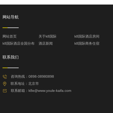
网站导航
网站首页
关于k8国际
k8国际酒店房间
k8国际酒店全国分布
酒店新闻
k8国际商务住宿
联系我们
咨询热线：0898-08980898
联系地址：北京市
联系邮箱：
k8e@www.youle-kaifa.com