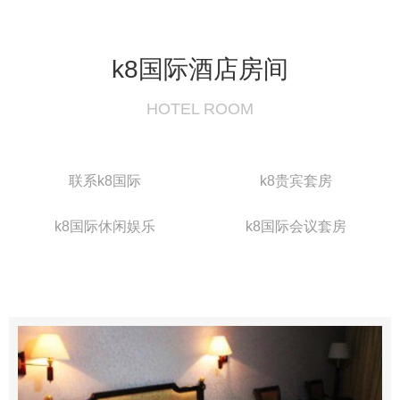
k8国际酒店房间
HOTEL ROOM
联系k8国际
k8贵宾套房
k8国际休闲娱乐
k8国际会议套房