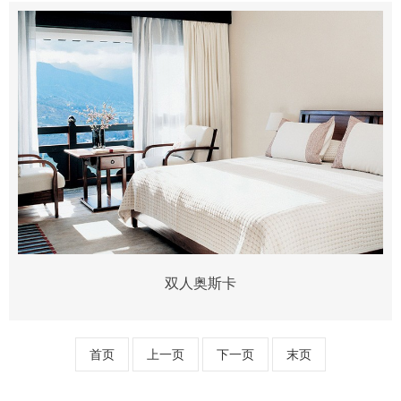
双人奥斯卡
首页
上一页
下一页
末页