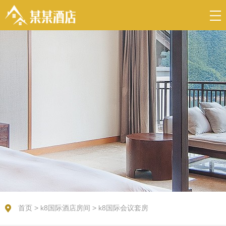
首页
>
k8国际酒店房间
>
k8国际会议套房