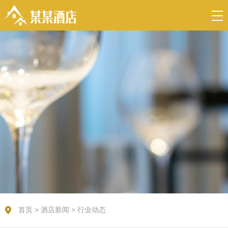
首页
>
酒店新闻
>
行业动态