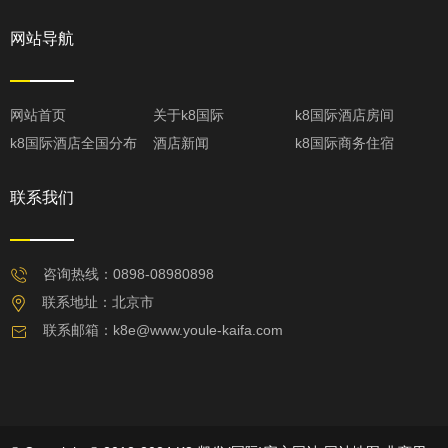
网站导航
网站首页
关于k8国际
k8国际酒店房间
k8国际酒店全国分布
酒店新闻
k8国际商务住宿
联系我们
咨询热线：0898-08980898
联系地址：北京市
联系邮箱：
k8e@www.youle-kaifa.com