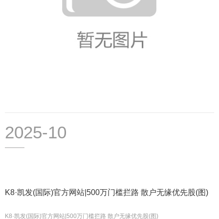
2025-10
K8·凯发(国际)官方网站|500万门槛拦路 散户无缘优先股(图)
K8·凯发(国际)官方网站|500万门槛拦路 散户无缘优先股(图)