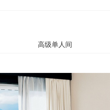
高级单人间