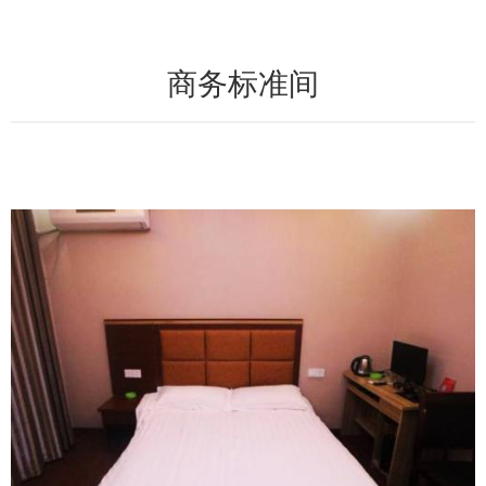
商务标准间