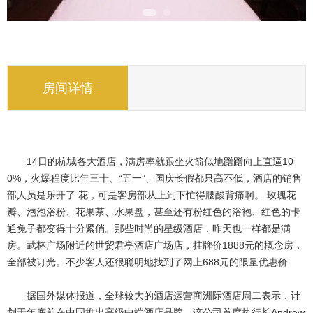
房间详情
14日的杭城各大酒店，满房率就跟坐火箭似地蹭蹭向上直逼10
0%，火爆程度比年三十、“五一”、国庆长假都只高不低，酒店的销售
部人员是乐开了 花，可是客房部从上到下忙得腰酸背痛啊。 玫瑰花
瓣、泡泡浴粉、花果茶、水果盘，甚至还有粉红色的浴袍、红色的卡
通兔子都变得十分紧俏。那些时尚的星级酒店，昨天也一样都是满
房。武林广场附近的世贸君亭酒店广场店，挂牌价1888元的概念房， 
全部被订光。不少客人还很聪明地找到了网上688元的限量优惠价
据国外媒体报道，全球较大的酒店运营商洲际酒店周二表示，计
划于年底前在中国推出高级中端酒店品牌。该公司首席执行长Andrew 