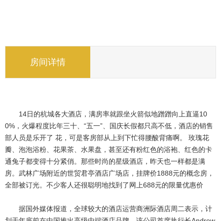
房间详情
14日的杭城各大酒店，满房率就跟坐火箭似地蹭蹭向上直逼10
0%，火爆程度比年三十、“五一”、国庆长假都只高不低，酒店的销售
部人员是乐开了 花，可是客房部从上到下忙得腰酸背痛啊。 玫瑰花
瓣、泡泡浴粉、花果茶、水果盘，甚至还有粉红色的浴袍、红色的卡
通兔子都变得十分紧俏。那些时尚的星级酒店，昨天也一样都是满
房。武林广场附近的世贸君亭酒店广场店，挂牌价1888元的概念房， 
全部被订光。不少客人还很聪明地找到了网上688元的限量优惠价
据国外媒体报道，全球较大的酒店运营商洲际酒店周二表示，计
划于年底前在中国推出高级中端酒店品牌。该公司首席执行长Andrew 