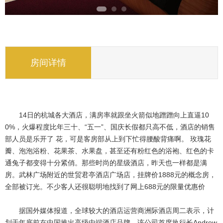
房间详情
14日的杭城各大酒店，满房率就跟坐火箭似地蹭蹭向上直逼10
0%，火爆程度比年三十、“五一”、国庆长假都只高不低，酒店的销售
部人员是乐开了 花，可是客房部从上到下忙得腰酸背痛啊。 玫瑰花
瓣、泡泡浴粉、花果茶、水果盘，甚至还有粉红色的浴袍、红色的卡
通兔子都变得十分紧俏。那些时尚的星级酒店，昨天也一样都是满
房。武林广场附近的世贸君亭酒店广场店，挂牌价1888元的概念房， 
全部被订光。不少客人还很聪明地找到了网上688元的限量优惠价
据国外媒体报道，全球较大的酒店运营商洲际酒店周二表示，计
划于年底前在中国推出高级中端酒店品牌。该公司首席执行长Andrew 