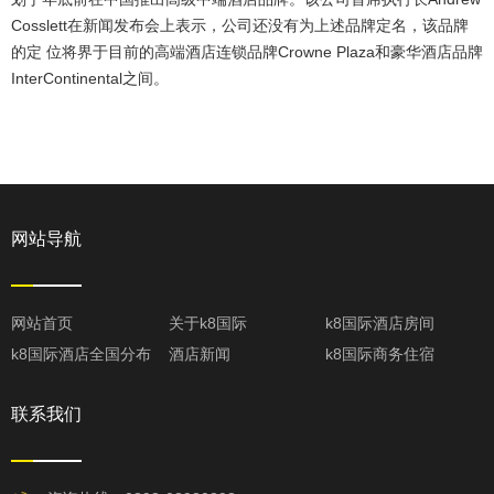
Cosslett在新闻发布会上表示，公司还没有为上述品牌定名，该品牌
的定 位将界于目前的高端酒店连锁品牌Crowne Plaza和豪华酒店品牌
InterContinental之间。
网站导航
网站首页
关于k8国际
k8国际酒店房间
k8国际酒店全国分布
酒店新闻
k8国际商务住宿
联系我们